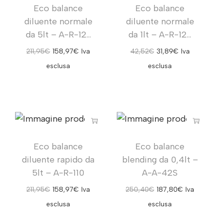
Eco balance
Eco balance
diluente normale
diluente normale
da 5lt – A-R-12...
da 1lt – A-R-12...
211,95
€
158,97
€
Iva
42,52
€
31,89
€
Iva
esclusa
esclusa
Eco balance
Eco balance
diluente rapido da
blending da 0,4lt –
5lt – A-R-110
A-A-42S
211,95
€
158,97
€
Iva
250,40
€
187,80
€
Iva
esclusa
esclusa