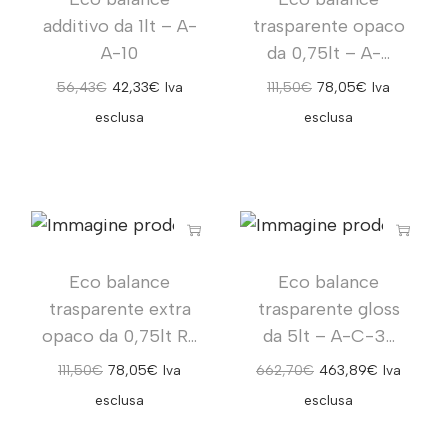
additivo da 1lt – A-
trasparente opaco
A-10
da 0,75lt – A-...
56,43
€
42,33
€
Iva
111,50
€
78,05
€
Iva
esclusa
esclusa
Eco balance
Eco balance
trasparente extra
trasparente gloss
opaco da 0,75lt R...
da 5lt – A-C-3...
111,50
€
78,05
€
Iva
662,70
€
463,89
€
Iva
esclusa
esclusa