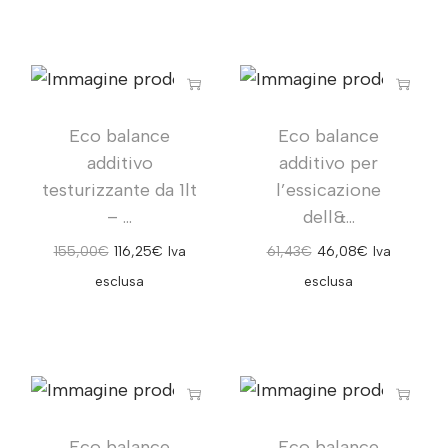
Eco balance
Eco balance
additivo
additivo per
testurizzante da 1lt
l’essicazione
– ...
dell&...
155,00
€
116,25
€
Iva
61,43
€
46,08
€
Iva
esclusa
esclusa
Eco balance
Eco balance