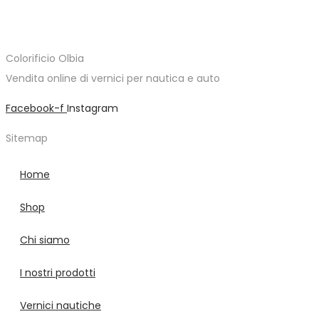
prezzo
prezzo
originale
attuale
era:
è:
Colorificio Olbia
111,50€.
78,05€.
Vendita online di vernici per nautica e auto
Facebook-f
Instagram
Sitemap
Home
Shop
Chi siamo
I nostri prodotti
Vernici nautiche