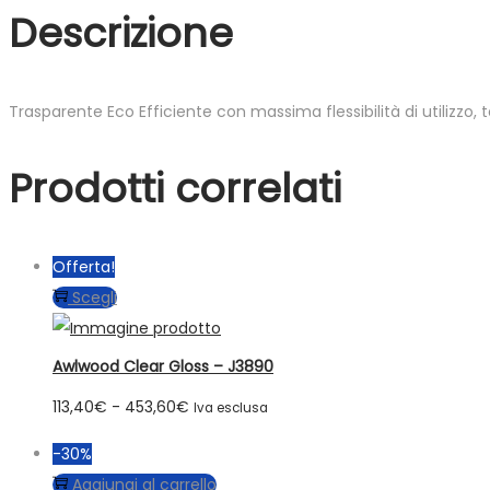
Descrizione
Trasparente Eco Efficiente con massima flessibilità di utilizzo, t
Prodotti correlati
Offerta!
Questo
Scegli
prodotto
ha
Awlwood Clear Gloss – J3890
più
Fascia
113,40
€
-
453,60
€
Iva esclusa
varianti.
di
Le
-30%
prezzo:
opzioni
Aggiungi al carrello