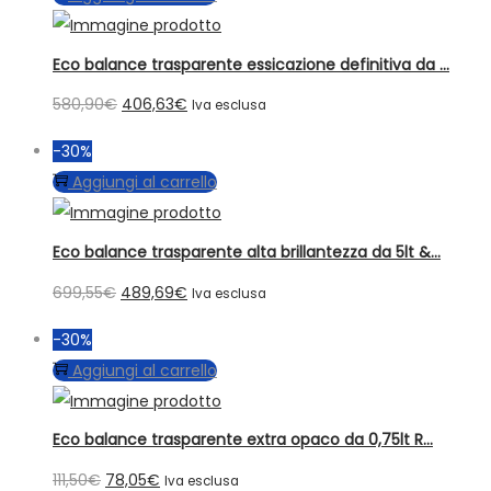
da
possono
113,40€
essere
Eco balance trasparente essicazione definitiva da ...
a
scelte
453,60€
Il
Il
580,90
€
406,63
€
Iva esclusa
nella
prezzo
prezzo
pagina
-30%
originale
attuale
del
Aggiungi al carrello
era:
è:
prodotto
580,90€.
406,63€.
Eco balance trasparente alta brillantezza da 5lt &...
Il
Il
699,55
€
489,69
€
Iva esclusa
prezzo
prezzo
-30%
originale
attuale
Aggiungi al carrello
era:
è:
699,55€.
489,69€.
Eco balance trasparente extra opaco da 0,75lt R...
Il
Il
111,50
€
78,05
€
Iva esclusa