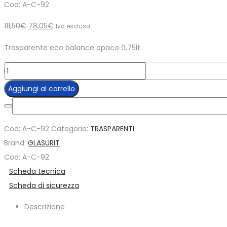
Cod: A-C-92
Il
Il
111,50
€
78,05
€
Iva esclusa
prezzo
prezzo
Trasparente eco balance opaco 0,75lt.
originale
attuale
era:
è:
Eco
111,50€.
78,05€.
balance
Aggiungi al carrello
trasparente
opaco
da
Cod:
A-C-92
Categoria:
TRASPARENTI
0,75lt
Brand:
GLASURIT
-
Cod: A-C-92
A-
Scheda tecnica
C-
Scheda di sicurezza
92
Descrizione
quantità