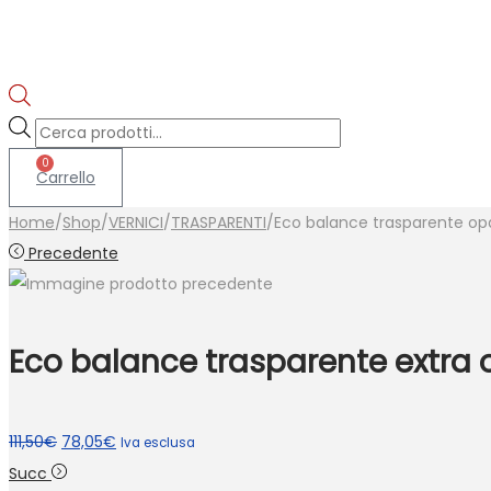
Products
search
0
Carrello
Home
/
Shop
/
VERNICI
/
TRASPARENTI
/
Eco balance trasparente opac
Precedente
Eco balance trasparente extra o
Il
Il
111,50
€
78,05
€
Iva esclusa
prezzo
prezzo
Succ