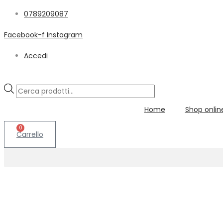
0789209087
Facebook-f
Instagram
Accedi
Products
search
Home
Shop onlin
0
Carrello