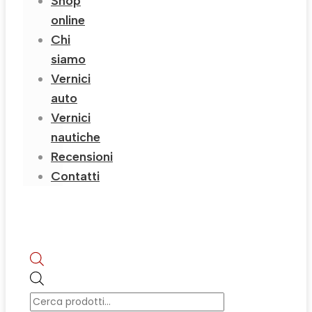
Shop
online
Chi
siamo
Vernici
auto
Vernici
nautiche
Recensioni
Contatti
Products
search