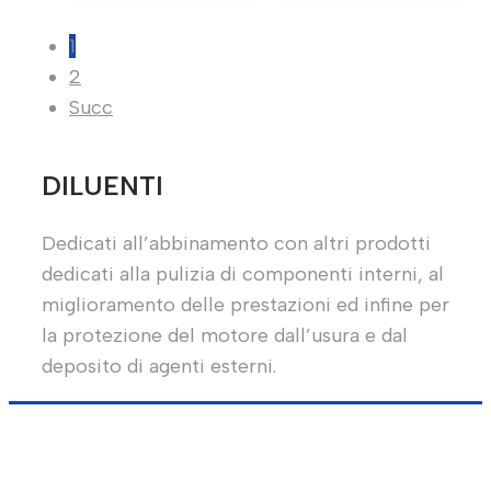
ERA:
È:
ERA:
È:
6,55€.
3,93€.
32,75€.
19,65€.
1
2
Succ
DILUENTI
Dedicati all’abbinamento con altri prodotti
dedicati alla pulizia di componenti interni, al
miglioramento delle prestazioni ed infine per
la protezione del motore dall’usura e dal
deposito di agenti esterni.