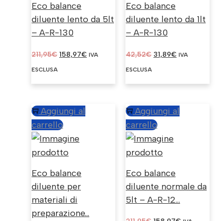
Eco balance
Eco balance
diluente lento da 5lt
diluente lento da 1lt
– A-R-130
– A-R-130
IL
IL
IL
IL
211,95
€
158,97
€
42,52
€
31,89
€
IVA
IVA
PREZZO
PREZZO
PREZZO
PREZZO
ESCLUSA
ESCLUSA
ORIGINALE
ATTUALE
ORIGINALE
ATTUALE
ERA:
È:
ERA:
È:
211,95€.
158,97€.
42,52€.
31,89€.
Aggiungi al
Aggiungi al
carrello
carrello
Eco balance
Eco balance
diluente per
diluente normale da
materiali di
5lt – A-R-12...
preparazione...
IL
IL