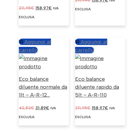
211,95
€
158,97
€
IVA
IL
IL
PREZZO
PREZZO
211,95
€
158,97
€
IVA
ESCLUSA
PREZZO
PREZZO
ORIGINALE
ATTUALE
ESCLUSA
ORIGINALE
ATTUALE
ERA:
È:
ERA:
È:
211,95€.
158,97€.
211,95€.
158,97€.
Aggiungi al
Aggiungi al
carrello
carrello
Eco balance
Eco balance
diluente normale da
diluente rapido da
1lt – A-R-12...
5lt – A-R-110
IL
IL
IL
IL
42,52
€
31,89
€
211,95
€
158,97
€
IVA
IVA
PREZZO
PREZZO
PREZZO
PREZZO
ESCLUSA
ESCLUSA
ORIGINALE
ATTUALE
ORIGINALE
ATTUALE
ERA:
È:
ERA:
È: