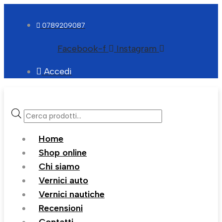
0789209087
Facebook-f
Instagram
Accedi
Products
search
Home
Shop online
Chi siamo
Vernici auto
Vernici nautiche
Recensioni