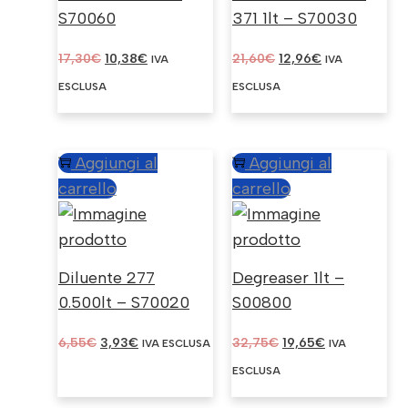
S70060
371 1lt – S70030
IL
IL
IL
IL
17,30
€
10,38
€
21,60
€
12,96
€
IVA
IVA
PREZZO
PREZZO
PREZZO
PREZZO
ESCLUSA
ESCLUSA
ORIGINALE
ATTUALE
ORIGINALE
ATTUALE
ERA:
È:
ERA:
È:
17,30€.
10,38€.
21,60€.
12,96€.
Aggiungi al
Aggiungi al
carrello
carrello
Diluente 277
Degreaser 1lt –
0.500lt – S70020
S00800
IL
IL
IL
IL
6,55
€
3,93
€
32,75
€
19,65
€
IVA ESCLUSA
IVA
PREZZO
PREZZO
PREZZO
PREZZO
ESCLUSA
ORIGINALE
ATTUALE
ORIGINALE
ATTUALE