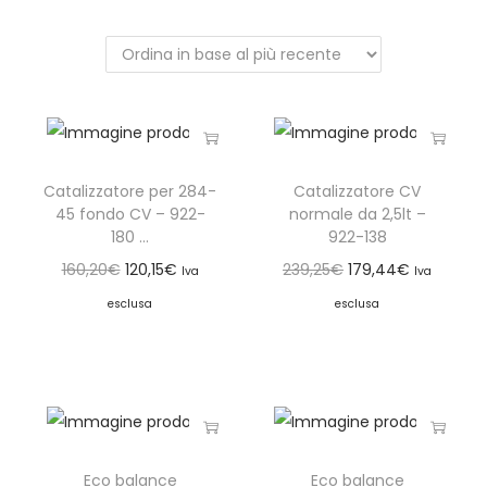
Catalizzatore per 284-
Catalizzatore CV
45 fondo CV – 922-
normale da 2,5lt –
180 ...
922-138
160,20
€
120,15
€
239,25
€
179,44
€
Iva
Iva
esclusa
esclusa
Eco balance
Eco balance