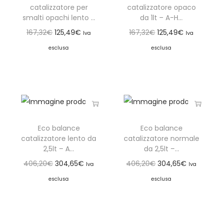
catalizzatore per
catalizzatore opaco
smalti opachi lento ...
da 1lt – A-H...
167,32
€
125,49
€
167,32
€
125,49
€
Iva
Iva
esclusa
esclusa
Eco balance
Eco balance
catalizzatore lento da
catalizzatore normale
2,5lt – A...
da 2,5lt –...
406,20
€
304,65
€
406,20
€
304,65
€
Iva
Iva
esclusa
esclusa