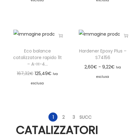
esclusa
esclusa
Eco balance
Hardener Epoxy Plus –
catalizzatore rapido 1lt
S74156
– A-H-4...
2,60
€
-
9,22
€
Iva
167,32
€
125,49
€
Iva
esclusa
esclusa
1
2
3
SUCC
CATALIZZATORI