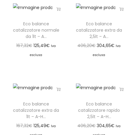
Eco balance
Eco balance
catalizzatore normale
catalizzatore extra da
da 1lt – A...
2,5lt – A...
167,32
€
125,49
€
406,20
€
304,65
€
Iva
Iva
esclusa
esclusa
Eco balance
Eco balance
catalizzatore extra da
catalizzatore rapido
1lt – A-H...
2,5lt – A-H...
167,32
€
125,49
€
406,20
€
304,65
€
Iva
Iva