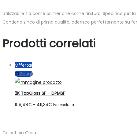
Utilizzabile sia come primer che come finitura. Specifico per la
Contiene zinco di prima qualità, aderisce perfettamente su fer
Prodotti correlati
Offerta!
Questo
Scegli
prodotto
ha
2K TopGloss SF – DPMSF
più
Fascia
109,48
€
-
411,39
€
Iva esclusa
varianti.
di
Le
prezzo:
opzioni
da
Colorificio Olbia
possono