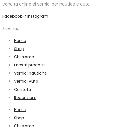
109,48€
Vendita online di vernici per nautica e auto
essere
a
scelte
Facebook-f
Instagram
411,39€
nella
Sitemap
pagina
del
Home
prodotto
Shop
Chi siamo
I nostri prodotti
Vernici nautiche
Vernici Auto
Contatti
Recensioni
Home
Shop
Chi siamo