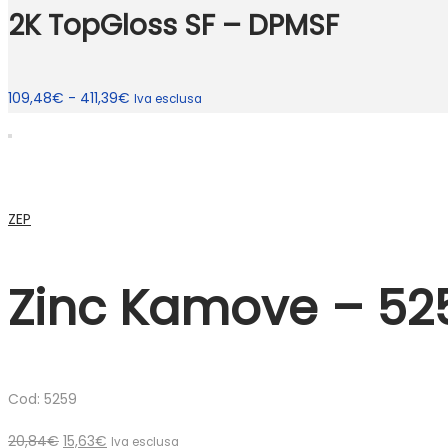
2K TopGloss SF – DPMSF
Fascia
109,48
€
-
411,39
€
Iva esclusa
di
prezzo:
da
109,48€
ZEP
a
411,39€
Zinc Kamove – 52
Cod: 5259
Il
Il
20,84
€
15,63
€
Iva esclusa