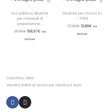
Eco balance diluente
Diluente per ritocco lt.1
per materiali di
– TH50
preparazione...
37,50
€
31,88
€
Iva
211,95
€
158,97
€
Iva
esclusa
esclusa
Colorificio Olbia
Vendita online di vernici per nautica e auto