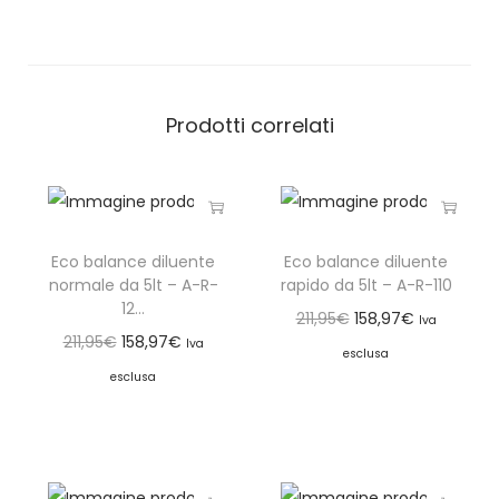
Prodotti correlati
Eco balance diluente
Eco balance diluente
normale da 5lt – A-R-
rapido da 5lt – A-R-110
12...
211,95
€
158,97
€
Iva
211,95
€
158,97
€
Iva
esclusa
esclusa