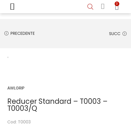
0
Home
Shop online
Chi siamo
Vernici auto
Vernici nautiche
Recensioni
Contatti
PRECEDENTE
SUCC
AWLGRIP
Reducer Standard – T0003 –
T0003/Q
Cod: T0003