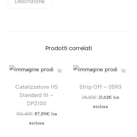
Descrizione
Prodotti correlati
Catalizzatore HS
Strip Off – 0593
Standard 1lt –
28,82
€
21,62
€
Iva
DP2100
esclusa
103,40
€
87,89
€
Iva
esclusa