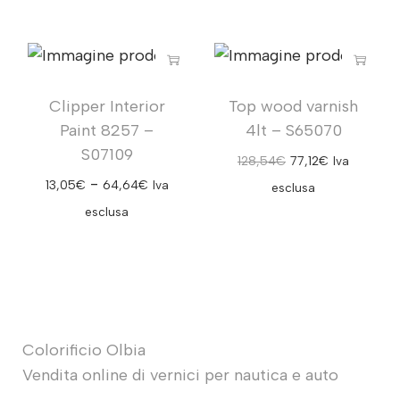
Clipper Interior
Top wood varnish
Paint 8257 –
4lt – S65070
S07109
128,54
€
77,12
€
Iva
-
13,05
€
64,64
€
Iva
esclusa
esclusa
Colorificio Olbia
Vendita online di vernici per nautica e auto