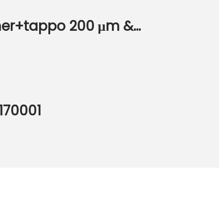
ner+tappo 200 μm &...
170001