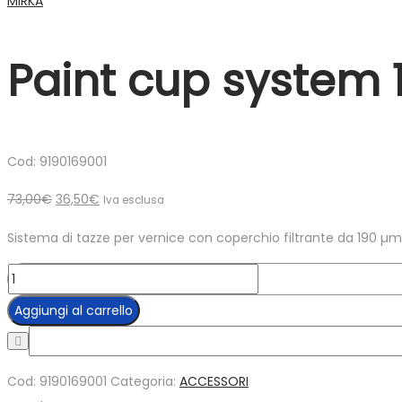
MIRKA
Paint cup system 
Cod: 9190169001
Il
Il
73,00
€
36,50
€
Iva esclusa
prezzo
prezzo
Sistema di tazze per vernice con coperchio filtrante da 190 µm
originale
attuale
era:
è:
Paint
73,00€.
36,50€.
cup
Aggiungi al carrello
system
190
µm
Cod:
9190169001
Categoria:
ACCESSORI
-