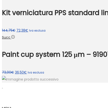
Kit verniciatura PPS standard li
Il
Il
144,75
€
72,38
€
Iva esclusa
prezzo
prezzo
Succ
originale
attuale
era:
è:
Paint cup system 125 μm – 9190
144,75€.
72,38€.
Il
Il
73,00
€
36,50
€
Iva esclusa
prezzo
prezzo
originale
attuale
era:
è:
73,00€.
36,50€.