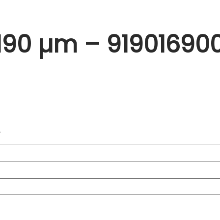
190 µm – 919016900
.