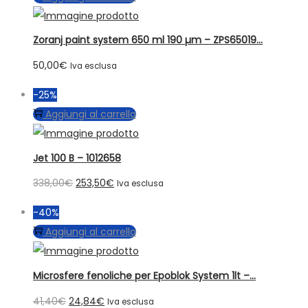
Zoranj paint system 650 ml 190 µm – ZPS65019...
50,00
€
Iva esclusa
-25%
Aggiungi al carrello
Jet 100 B – 1012658
Il
Il
338,00
€
253,50
€
Iva esclusa
prezzo
prezzo
-40%
originale
attuale
Aggiungi al carrello
era:
è:
338,00€.
253,50€.
Microsfere fenoliche per Epoblok System 1lt –...
Il
Il
41,40
€
24,84
€
Iva esclusa