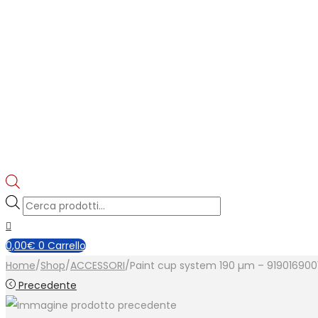
Products
search
0,00
€
0
Carrello
Home
/
Shop
/
ACCESSORI
/
Paint cup system 190 µm – 919016900
Precedente