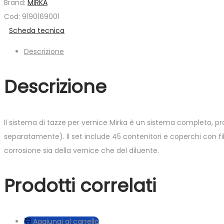
Brand:
MIRKA
9190169001
Cod: 9190169001
quantità
Scheda tecnica
Descrizione
Descrizione
Il sistema di tazze per vernice Mirka è un sistema completo, pr
separatamente). Il set include 45 contenitori e coperchi con fil
corrosione sia della vernice che del diluente.
Prodotti correlati
Aggiungi al carrello