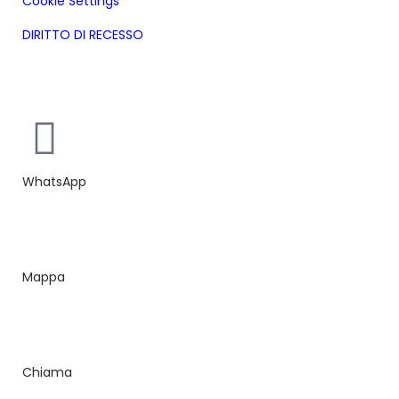
Cookie Settings
DIRITTO DI RECESSO
Realizzazione siti web ecommerce Sardegna bmob.it
WhatsApp
Mappa
Chiama