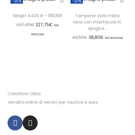
-25%
-20%
Minijet 4400 B – 198358
Tampone viola misto
lana con interfaccia in
437,00
€
327,75
€
Iva
spugna...
esclusa
48,50
€
38,80
€
Iva esclusa
Colorificio Olbia
Vendita online di vernici per nautica e auto