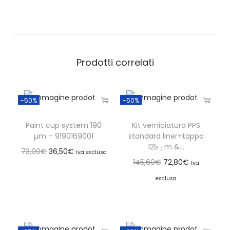
Prodotti correlati
-50%
-50%
Paint cup system 190
Kit verniciatura PPS
µm – 9190169001
standard liner+tappo
125 μm &...
73,00
€
36,50
€
Iva esclusa
145,60
€
72,80
€
Iva
esclusa