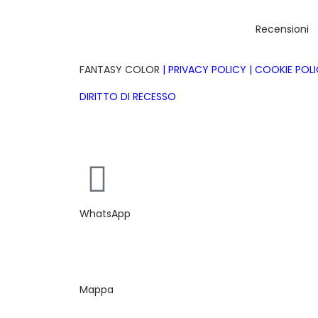
Recensioni
FANTASY COLOR
|
PRIVACY POLICY
|
COOKIE POL
DIRITTO DI RECESSO
Realizzazione siti web ecommerce Sardegna bm
WhatsApp
Mappa