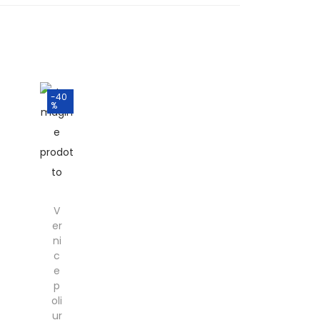
-40
%
V
er
ni
c
e
p
oli
ur