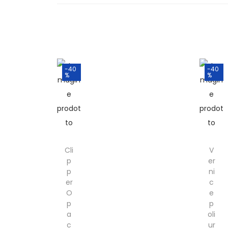
-40
-40
%
%
Cli
V
p
er
p
ni
er
c
O
e
p
p
a
oli
c
ur