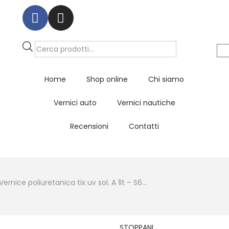
Home
Shop online
Chi siamo
Vernici auto
Vernici nautiche
Recensioni
Contatti
Vernice poliuretanica tix uv sol. A 1lt – S6...
STOPPANI