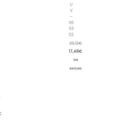
U
V
–
S6
53
02
29,12
€
17,48
€
Iva
esclusa
6
€