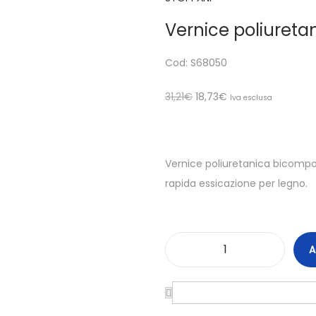
Vernice poliuretanic
Cod: S68050
31,21
€
18,73
€
Iva esclusa
Vernice poliuretanica bicompon
rapida essicazione per legno.
A