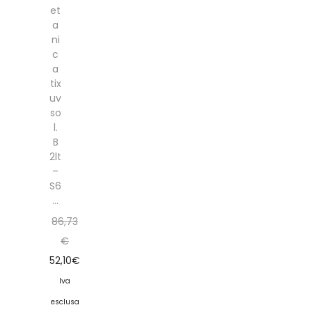
et
a
ni
c
a
tix
uv
so
l.
B
2lt
–
S6
...
86,73
€
52,10
€
Iva
esclusa