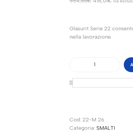
554,68
€
416,01
€
Iva esclus
Glasurit Serie 22 consent
nella lavorazione.
A
Cod:
22-M 26
Categoria:
SMALTI