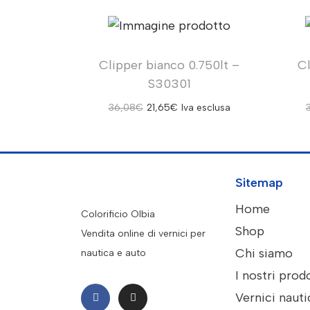
Clipper bianco 0.750lt –
Cl
S30301
36,08
€
21,65
€
Iva esclusa
Sitemap
Home
Colorificio Olbia
Shop
Vendita online di vernici per
Chi siamo
nautica e auto
I nostri prod
Vernici naut