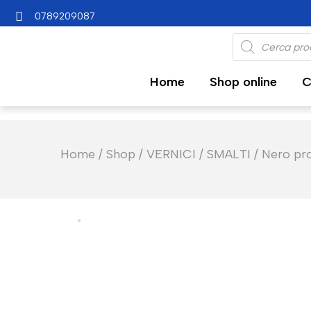
0789209087
Home
Shop online
C
Home
/
Shop
/
VERNICI
/
SMALTI
/
Nero pr