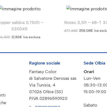
ipper sabbia 0.750lt –
Rosso 3,5lt – 68-T 3
S30045
477,44
€
358,08
€
Iva escl
36,42
€
21,86
€
Iva esclusa
Ragione sociale
Sede Olbia
Fantasy Color
Orari
di Salvatore Derosas sas
Lun-Ven
Via Tunisia, 4
08:30-13:0
07026 Olbia (SS)
15:00-19:00
otti
P.IVA 02896590920
iche
Sabato