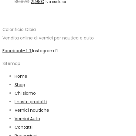
Il
Il
36,62
€
21,98
€
Iva esclusa
prezzo
prezzo
originale
attuale
era:
è:
Colorificio Olbia
36,62€.
21,98€.
Vendita online di vernici per nautica e auto
Facebook-f
Instagram
Sitemap
Home
Shop
Chi siamo
I nostri prodotti
Vernici nautiche
Vernici Auto
Contatti
Recensioni