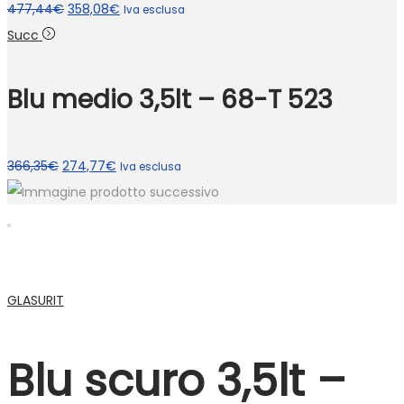
Il
Il
477,44
€
358,08
€
Iva esclusa
prezzo
prezzo
Succ
originale
attuale
era:
è:
Blu medio 3,5lt – 68-T 523
477,44€.
358,08€.
Il
Il
366,35
€
274,77
€
Iva esclusa
prezzo
prezzo
originale
attuale
era:
è:
366,35€.
274,77€.
GLASURIT
Blu scuro 3,5lt –