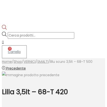
Products
search
0
Carrello
Home
/
Shop
/
VERNICI
/
SMALTI
/
Blu scuro 3,5lt – 68-T 500
Precedente
Lilla 3,5lt – 68-T 420