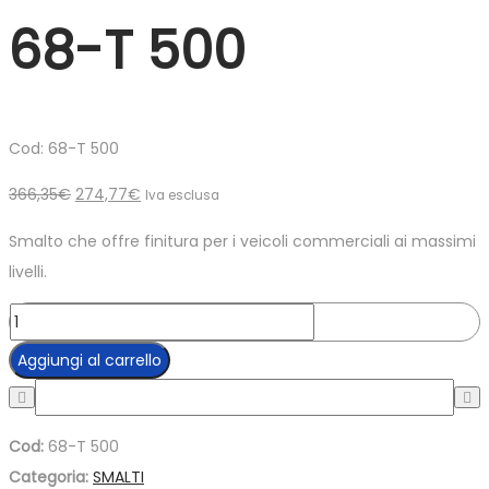
68-T 500
Cod: 68-T 500
Il
Il
366,35
€
274,77
€
Iva esclusa
prezzo
prezzo
Smalto che offre finitura per i veicoli commerciali ai massimi
originale
attuale
livelli.
era:
è:
366,35€.
274,77€.
Blu
scuro
Aggiungi al carrello
3,5lt
-
68-
Cod:
68-T 500
T
Categoria:
SMALTI