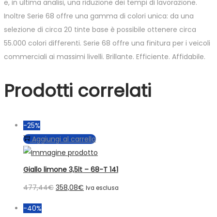
e, in ultima analisi, una riduzione dei tempi di lavorazione.
Inoltre Serie 68 offre una gamma di colori unica: da una
selezione di circa 20 tinte base è possibile ottenere circa
55.000 colori differenti. Serie 68 offre una finitura per i veicoli
commerciali ai massimi livelli. Brillante. Efficiente. Affidabile.
Prodotti correlati
-25%
Aggiungi al carrello
Giallo limone 3,5lt – 68-T 141
Il
Il
477,44
€
358,08
€
Iva esclusa
prezzo
prezzo
-40%
originale
attuale