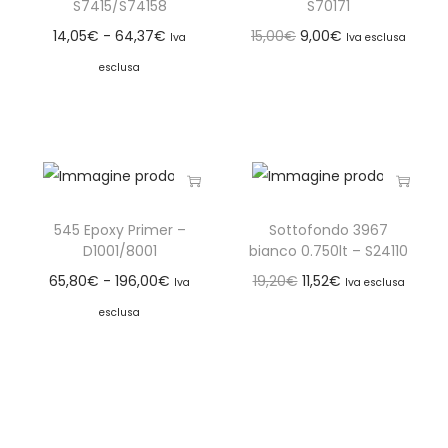
S7415/S74158
S70171
14,05
€
-
64,37
€
15,00
€
9,00
€
Iva
Iva esclusa
esclusa
545 Epoxy Primer –
Sottofondo 3967
D1001/8001
bianco 0.750lt – S24110
65,80
€
-
196,00
€
19,20
€
11,52
€
Iva
Iva esclusa
esclusa