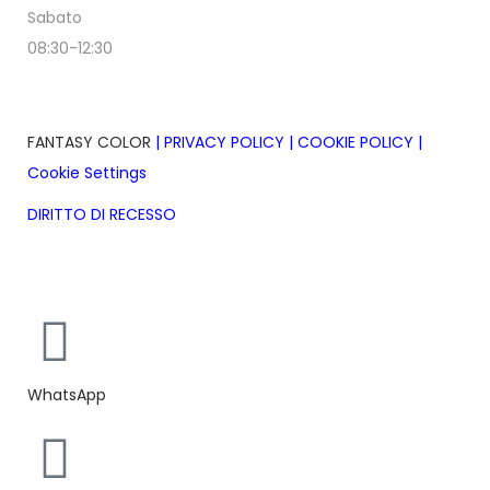
Sabato
08:30-12:30
FANTASY COLOR
|
PRIVACY POLICY
|
COOKIE POLICY
|
Cookie Settings
DIRITTO DI RECESSO
Realizzazione siti web ecommerce Sardegna bmob.it
WhatsApp