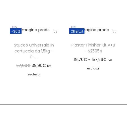
-30%
Offerta!
Stucco universale in
Plaster Finisher Kit A+B
cartuccia da 1,5kg –
– S25054
P-...
19,70
€
-
157,56
€
Iva
57,00
€
39,90
€
Iva
esclusa
esclusa