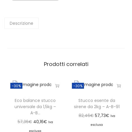
Descrizione
Prodotti correlati
-30%
-30%
Eco balance stucco
Stucco esente da
universale da 1,5kg –
sirene da 2kg – A-B-91
A-B...
82,46
€
57,73
€
Iva
57,36
€
40,16
€
Iva
esclusa
esclusa