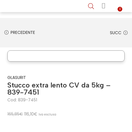
Home
Shop online
Chi siamo
Vernici auto
Vernici nautiche
Recensioni
Contatti
0
PRECEDENTE
SUCC
GLASURIT
Stucco extra lento CV da 5kg –
839-7451
Cod: 839-7451
165,85
€
116,10
€
Iva esclusa