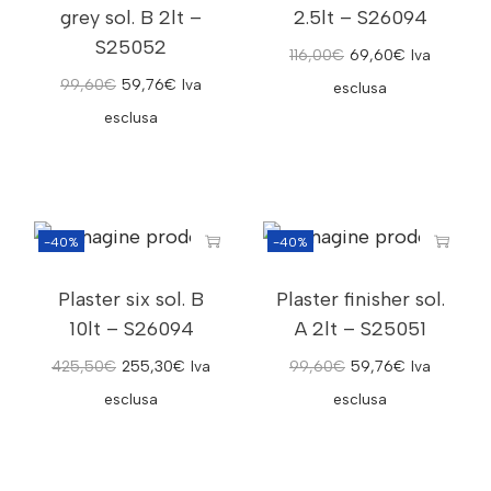
grey sol. B 2lt –
2.5lt – S26094
S25052
116,00
€
69,60
€
Iva
99,60
€
59,76
€
Iva
esclusa
esclusa
-40%
-40%
Plaster six sol. B
Plaster finisher sol.
10lt – S26094
A 2lt – S25051
425,50
€
255,30
€
Iva
99,60
€
59,76
€
Iva
esclusa
esclusa