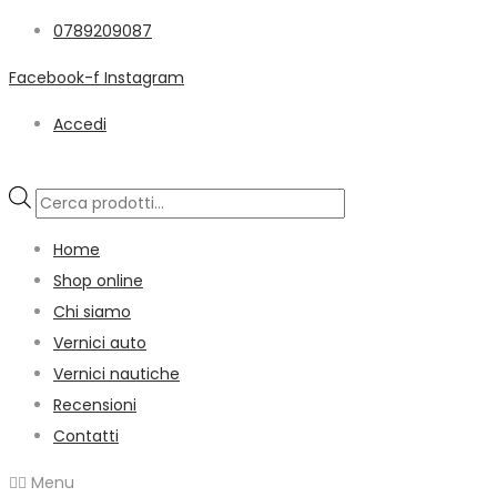
0789209087
Facebook-f
Instagram
Accedi
Products
search
Home
Shop online
Chi siamo
Vernici auto
Vernici nautiche
Recensioni
Contatti
Menu