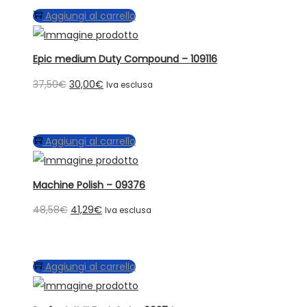
Aggiungi al carrello
Epic medium Duty Compound – 109116
Il
Il
37,50
€
30,00
€
Iva esclusa
prezzo
prezzo
originale
attuale
Aggiungi al carrello
era:
è:
37,50€.
30,00€.
Machine Polish – 09376
Il
Il
48,58
€
41,29
€
Iva esclusa
prezzo
prezzo
originale
attuale
Aggiungi al carrello
era:
è:
48,58€.
41,29€.