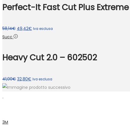
Perfect-It Fast Cut Plus Extreme
Il
Il
58,14
€
49,42
€
Iva esclusa
prezzo
prezzo
Succ
originale
attuale
era:
è:
Heavy Cut 2.0 – 602502
58,14€.
49,42€.
Il
Il
41,00
€
32,80
€
Iva esclusa
prezzo
prezzo
originale
attuale
era:
è:
41,00€.
32,80€.
3M