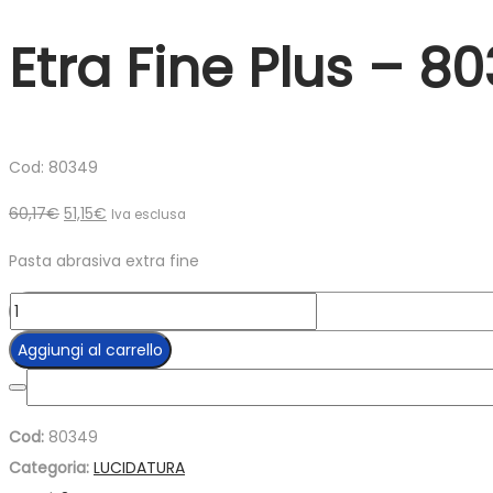
Etra Fine Plus – 8
Cod: 80349
Il
Il
60,17
€
51,15
€
Iva esclusa
prezzo
prezzo
Pasta abrasiva extra fine
originale
attuale
era:
è:
Etra
60,17€.
51,15€.
Fine
Aggiungi al carrello
Plus
-
80349
Cod:
80349
quantità
Categoria:
LUCIDATURA