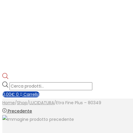
Products
search
0,00
€
0
Carrello
Home
/
Shop
/
LUCIDATURA
/
Etra Fine Plus – 80349
Precedente