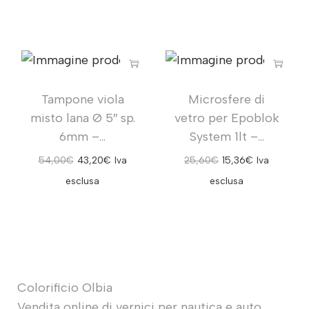
Tampone viola
Microsfere di
misto lana Ø 5″ sp.
vetro per Epoblok
6mm –...
System 1lt –...
54,00
€
43,20
€
Iva
25,60
€
15,36
€
Iva
esclusa
esclusa
Colorificio Olbia
Vendita online di vernici per nautica e auto