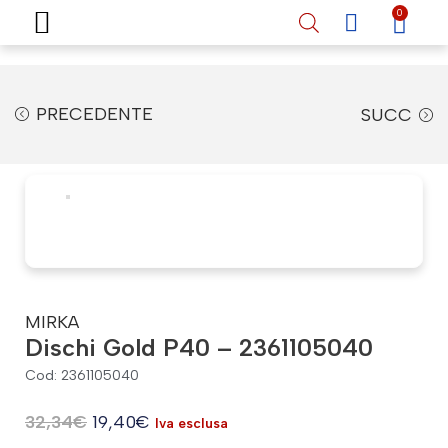
Home
Shop online
Chi siamo
Vernici auto
Vernici nautiche
Recensioni
Contatti
0
PRECEDENTE
SUCC
MIRKA
Dischi Gold P40 – 2361105040
Cod: 2361105040
32,34
€
19,40
€
Iva esclusa