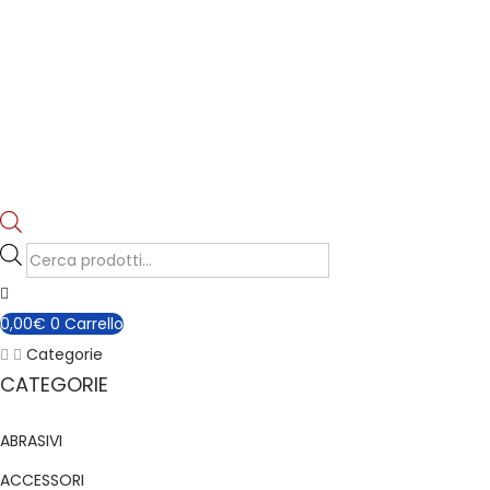
P
r
o
0,00
€
0
Carrello
d
Categorie
u
CATEGORIE
c
ABRASIVI
t
s
ACCESSORI