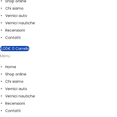
Shop online
c
Chi siamo
h
Vernici auto
Vernici nautiche
Recensioni
Contatti
0,00
€
0
Carrello
Menu
Home
Shop online
Chi siamo
Vernici auto
Vernici nautiche
Recensioni
Contatti