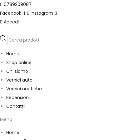
0789209087
Facebook-f
Instagram
Accedi
P
r
Home
o
Shop online
d
Chi siamo
u
Vernici auto
c
Vernici nautiche
t
Recensioni
s
Contatti
s
e
Menu
a
Home
r