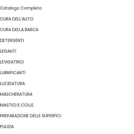
s
Catalogo Completo
e
CURA DELL’AUTO
a
r
CURA DELLA BARCA
c
DETERGENTI
h
LEGANTI
LEVIGATRICI
LUBRIFICANTI
LUCIDATURA
MASCHERATURA
MASTICI E COLLE
PREPARAZIONE DELLE SUPERFICI
PULIZIA